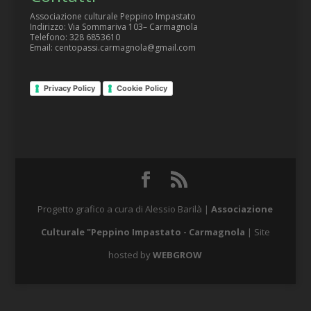
Associazione culturale Peppino Impastato
Indirizzo: Via Sommariva 103– Carmagnola
Telefono: 328 6853610
Email: centopassi.carmagnola@gmail.com
Privacy Policy
Cookie Policy
Progetto grafico a cura di Alessio Barilà |
Associazione
Culturale "Peppino Impastato - Carmagnola
| Site
hosted by
WEBGROW