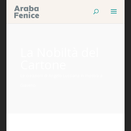
La Nobiltà del
Cartone
Le creazioni di Angelo Lussiana in mostra a
Giaveno