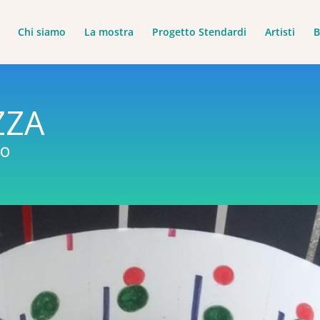
Chi siamo
La mostra
Progetto Stendardi
Artisti
B
ZZA
to